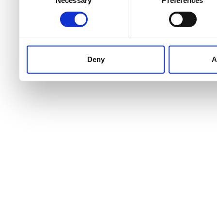
Selection
services.
Deny
A