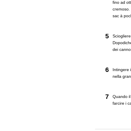
fino ad o
cremoso. T
sac à poc
5
Sciogliere
Dopodiché 
dei cannol
6
Intingere 
nella gran
7
Quando il
farcire i c