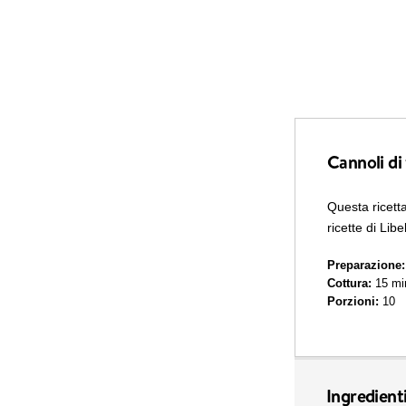
Cannoli di 
Questa ricett
ricette di Libe
Preparazione:
Cottura:
15 min
Porzioni:
10
Ingredient