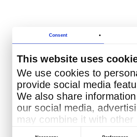
Consent
This website uses cooki
We use cookies to persona
provide social media featur
We also share information 
our social media, advertis
may combine it with other 
to them or that they’ve col
Consent
Necessary
Preferences