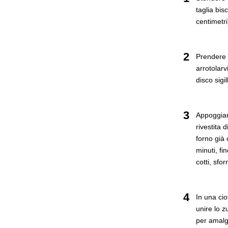
taglia bis
centimetri
2
Prendere i
arrotolarv
disco sigi
3
Appoggiare
rivestita 
forno già
minuti, fi
cotti, sfor
4
In una cio
unire lo 
per amalg