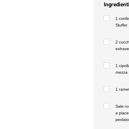
Ingredient
1
confe
Stuffer
2
cucchi
extrave
1
cipol
mezza 
1
ramet
Sale ro
a piace
pestato