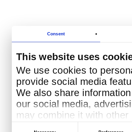
Consent
This website uses cooki
We use cookies to persona
provide social media featur
We also share information 
our social media, advertis
may combine it with other 
to them or that they’ve col
Consent
Necessary
Preferences