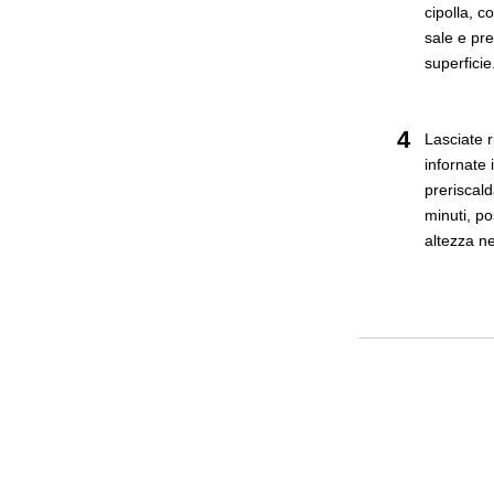
cipolla, c
sale e pre
superficie
4
Lasciate r
infornate 
preriscal
minuti, po
altezza ne