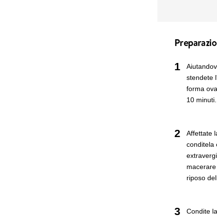
Preparazi
1
Aiutandovi
stendete l
forma oval
10 minuti.
2
Affettate 
conditela 
extravergi
macerare d
riposo del
3
Condite la