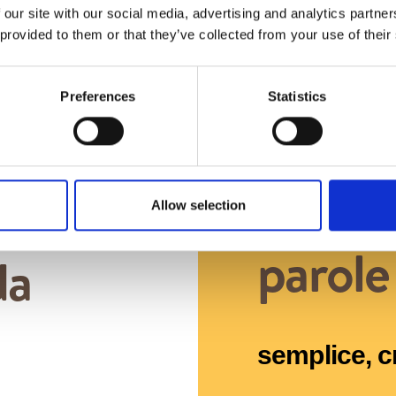
 our site with our social media, advertising and analytics partn
È uno spazio cre
 provided to them or that they’ve collected from your use of their
sempre trovare 
una fumante fett
Preferences
Statistics
La mia
o il
Allow selection
parole
da
semplice, c