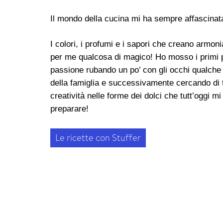
Il mondo della cucina mi ha sempre affascinat
I colori, i profumi e i sapori che creano armoni
per me qualcosa di magico! Ho mosso i primi 
passione rubando un po’ con gli occhi qualche 
della famiglia e successivamente cercando di 
creatività nelle forme dei dolci che tutt’oggi mi
preparare!
L
e
r
i
c
e
t
t
e
c
o
n
S
t
u
f
f
e
r