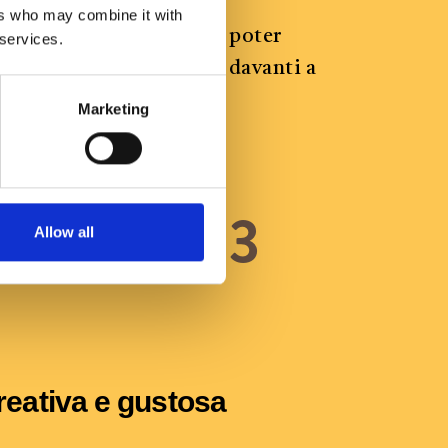
ers who may combine it with
ativo e stimolante dove poter
 services.
accoglienza e confronto davanti a
ina di dolce!
Marketing
 cucina in 3
Allow all
reativa e gustosa