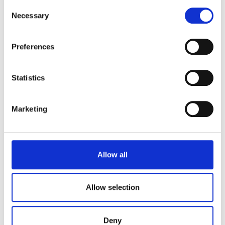
Consent
Necessary
Selection
Preferences
Ricettari
In Villa con Stuffer
Statistics
55 ricette per 55 anni
Marketing
Eventi
In Cucina con Stuffer
Allow all
Allow selection
Categorie
Basi pronte
Deny