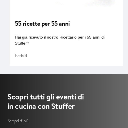
55 ricette per 55 anni
Hai già ricevuto il nostro Ricettario per i 55 anni di
Stuffer?
I
s
c
r
i
v
i
t
i
Scopri tutti gli eventi di
in cucina con Stuffer
S
c
o
p
r
i
d
i
p
i
ù