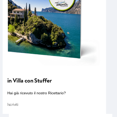
in Villa con Stuffer
Hai già ricevuto il nostro Ricettario?
I
s
c
r
i
v
i
t
i