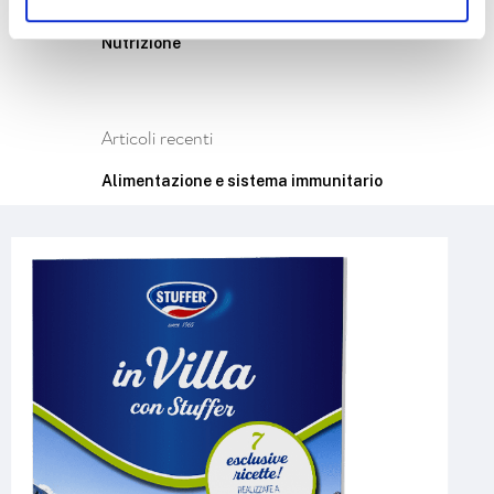
Media
Nutrizione
Articoli recenti
Alimentazione e sistema immunitario
Zuccheri e alternative naturali e
artificiali
Integratori alimentari: istruzioni per
l’uso
Dieta vegana e fonti proteiche
alternative
Farine alternative: ecco le meno
conosciute