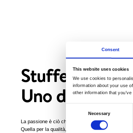
Consent
Stuffer
This website uses cookies
We use cookies to personalis
Uno di famigli
information about your use of
other information that you’ve
Consent
Necessary
Selection
La passione è ciò che ci guida, fin dai primi anni d
Quella per la qualità, per lo stare insieme, per il gu