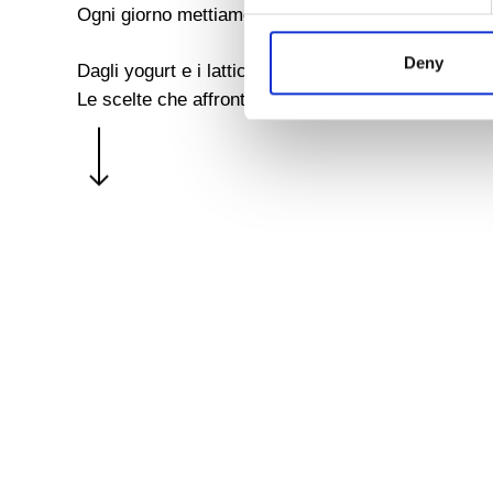
Ogni giorno mettiamo il nostro impegno per portare
Deny
Dagli yogurt e i latticini alle basi fresche, dalle me
Le scelte che affrontiamo sono dettate dalla fiduci