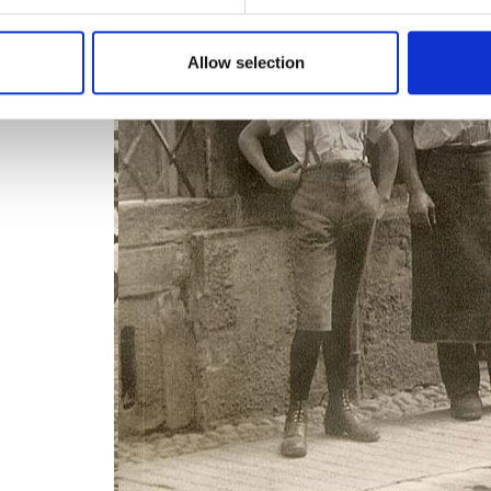
 il massimo sulle vostre tavole, seguendo le nostre idee ed 
Allow selection
rende ai prodotti per vegani, dal dolce al salato.
a che mettiamo nei nostri prodotti, per i quali ci sarà sempre