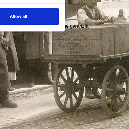
anticipando le tendenze.
Allow all
 il nostro nome di famiglia, come garanzia.