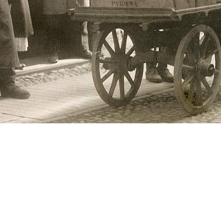
olo
di
storia