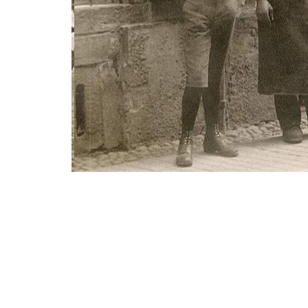
rcorso
attraverso
un
sec