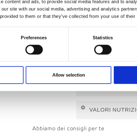
e content and ads, to provide social media features and to analy
 our site with our social media, advertising and analytics partn
 provided to them or that they’ve collected from your use of their
Car
200g
s
Preferences
Statistics
INGREDIENTI
Allow selection
Latte
parzialmente screm
ALLERGENI
amido modificato di mai
magro in polvere, stabili
LATTE e prodotti derivati 
carbonati di sodio; edulc
VALORI NUTRIZ
sale 0,2%.
Senza glutine.
Abbiamo dei consigli per te
Valori nutrizionali