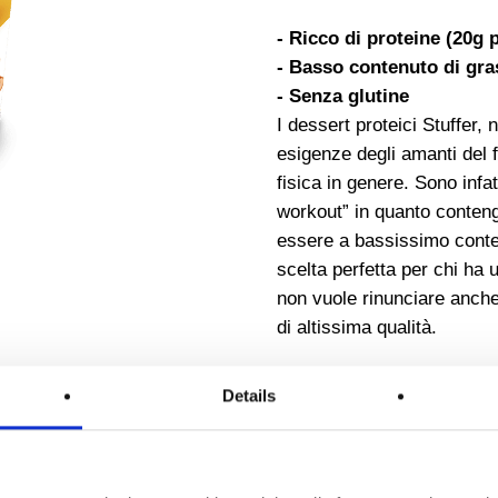
- Ricco di proteine (20g 
- Basso contenuto di gra
- Senza glutine
I dessert proteici Stuffer,
esigenze degli amanti del fi
fisica in genere. Sono infatt
workout” in quanto conteng
essere a bassissimo conte
scelta perfetta per chi ha
non vuole rinunciare anche
di altissima qualità.
Al caramello salato:
inso
Details
Moderno, irresistibile e ric