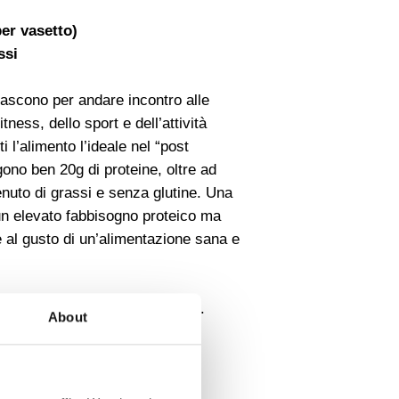
per vasetto)
ssi
 nascono per andare incontro alle
tness, dello sport e dell’attività
i l’alimento l’ideale nel “post
ono ben 20g di proteine, oltre ad
nuto di grassi e senza glutine. Una
 un elevato fabbisogno proteico ma
 al gusto di un’alimentazione sana e
lito, particolare e gustosissimo.
About
co di proteine