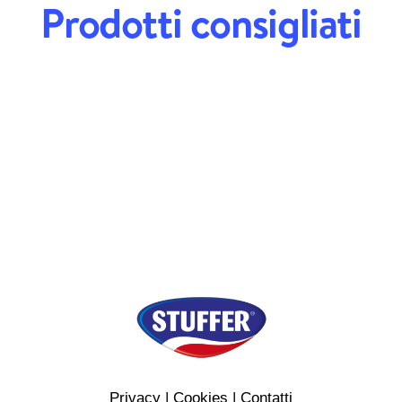
Prodotti consigliati
Valore energetico KJ
Valore energetico KCAL
Grassi (g)
di cui acidi grassi saturi (g)
Carboidrati (g)
di cui zuccheri (g)
Proteine (g)
Sale (g)
Privacy
|
Cookies
|
Contatti