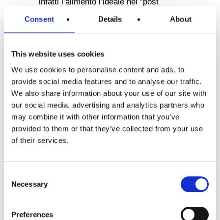
infatti l’alimento l’ideale nel “post
workout” in quanto contengono ben
Consent
Details
About
20g di proteine, oltre ad essere a
bassissimo contenuto di grassi e
senza glutine. Una scelta perfetta per
This website uses cookies
chi ha un elevato fabbisogno proteico
We use cookies to personalise content and ads, to
ma non vuole rinunciare anche al
provide social media features and to analyse our traffic.
gusto di un’alimentazione sana e di
We also share information about your use of our site with
altissima qualità.
our social media, advertising and analytics partners who
may combine it with other information that you’ve
provided to them or that they’ve collected from your use
Al gusto vaniglia:
note delicate e allo
of their services.
stesso tempo golose, che
accompagnano la giusta ricarica di
proteine
Consent
Necessary
Selection
Preferences