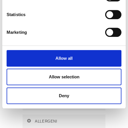
Statistics
Marketing
Allow all
200g
Vaniglia
78 kcal
Allow selection
Deny
INGREDIENTI
latte
parzialmente scremato 85%,
ALLERGENI
proteine del
latte
8,4%, amido