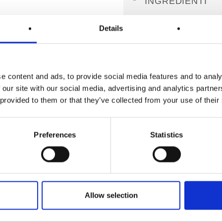
INGREDIENTI
Yogurt (
latte
scremato, fe
Details
ALLERGENI
LATTE
e prodotti derivati
VALORI NUTRIZ
e content and ads, to provide social media features and to analy
 our site with our social media, advertising and analytics partn
 provided to them or that they’ve collected from your use of their
Abbiamo dei consigli per te
Valori nutrizionali
Prodotti consigliati
Valore energetico KJ
Preferences
Statistics
Valore energetico KCAL
Grassi (g)
Allow selection
di cui acidi grassi saturi (g)