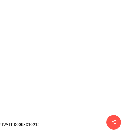
- P.IVA IT 00098310212