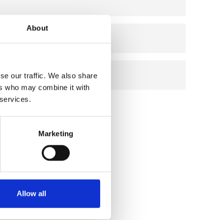
rmenti lattici).
About
 (incluso il lattosio)
IONALI
se our traffic. We also share
ers who may combine it with
 services.
Valori medi per 100g
201
Marketing
48
0
Allow all
0