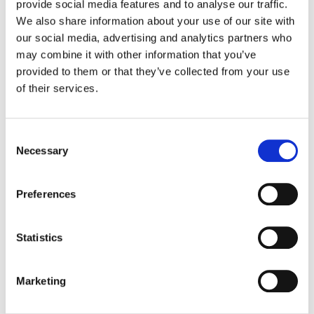
provide social media features and to analyse our traffic.
Pesca-
We also share information about your use of our site with
2x125g
76 kcal
Albicocca
our social media, advertising and analytics partners who
may combine it with other information that you’ve
provided to them or that they’ve collected from your use
of their services.
INGREDIENTI
Consent
Yogurt (latte scremato senza
Necessary
Selection
ALLERGENI
lattosio**, fermenti lattici vivi),
preparazione di pesca-albicocca
Preferences
LATTE e prodotti derivati (incluso il
17% (zucchero, purea di
VALORI NUTRIZIONALI
lattosio) ( meno dello 0,1% di
albicocche 17,5%, sciroppo di
lattosio)
Statistics
glucosio-fruttosio, purea di pesca
Abbiamo dei consigli per te
Valori
Valori
10%, succo di pesca da
Prodotti consigliati
nutrizionali
medi per
concentrato 7,8%, amido
Marketing
100g
modificato di mais, stabilizzante:
pectina; aroma, estratto di: limone,