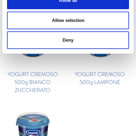
Allow all
Valore energetico
460
KJ
Allow selection
Grassi (g)
2,9
Deny
di cui acidi grassi
1,8
saturi (g)
Carboidrati (g)
17
YOGURT CREMOSO
YOGURT CREMOSO
di cui zuccheri (g)
16,5
500g BIANCO
500g LAMPONE
ZUCCHERATO
Proteine (g)
3,4
Sale (g)
0,14