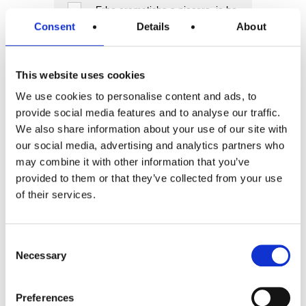
Erbe aromatiche a piacere, io ho
usato il rosmarino, il timo e l’erba
Consent
Details
About
cipollina ma scegliete voi a
vostro piacimento
This website uses cookies
We use cookies to personalise content and ads, to
Olio q.b. per spennellare
provide social media features and to analyse our traffic.
We also share information about your use of our site with
Una salsa a vostro piacimento ,
our social media, advertising and analytics partners who
io ho usato la Thai che amo ma
may combine it with other information that you’ve
va benissimo la guacamole, la
provided to them or that they’ve collected from your use
messicana e tanto altro!
of their services.
Preparazione
Consent
Necessary
Selection
1
Prendete le erbe aromatiche,
lavatele bene e tagliatele piccole
Preferences