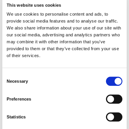
anche la melatonina.
This website uses cookies
We use cookies to personalise content and ads, to
7)
Pesce
: sia bianco (come orata o
provide social media features and to analyse our traffic.
branzino) che azzurro (come alici e
We also share information about your use of our site with
sgombro), per la presenza di vitamine
our social media, advertising and analytics partners who
del gruppo B e di Omega 3,
may combine it with other information that you’ve
strettamente collegati al rilascio di
provided to them or that they’ve collected from your use
dopamina e serotonina.
of their services.
8)
Frutta
, in particolar modo per il
Consent
contenuto di vitamina C agrumi,
Necessary
Selection
fragole, kiwi, mango, papaya e per
quello di vitamina A albicocche e frutti
Preferences
rossi in generale. Non
dimentichiamoci, inoltre, della banana,
ad elevatissimo contenuto di
Statistics
triptofano.