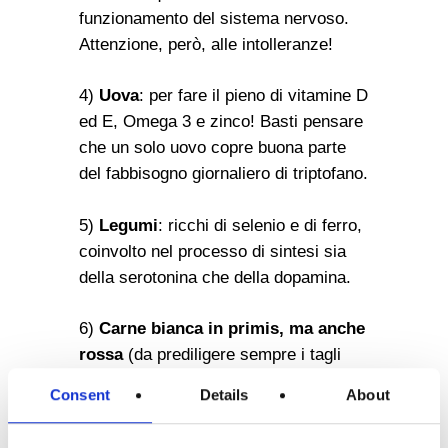
funzionamento del sistema nervoso.
Attenzione, però, alle intolleranze!
4)
Uova
: per fare il pieno di vitamine D
ed E, Omega 3 e zinco! Basti pensare
che un solo uovo copre buona parte
del fabbisogno giornaliero di triptofano.
5)
Legumi
: ricchi di selenio e di ferro,
coinvolto nel processo di sintesi sia
della serotonina che della dopamina.
6)
Carne bianca in primis, ma anche
rossa
(da prediligere sempre i tagli
magri!): delle vere e proprie miniere di
Consent
Details
About
triptofano, a partire dal quale si
formeranno non solo la serotonina ma