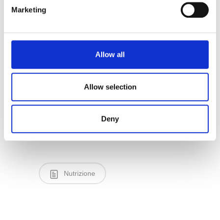
Marketing
9)
Verdure
, soprattutto quelle a foglia
verde, quindi via libera a: spinaci,
broccoli, cicoria, indivia, lattuga,
cavolo ma anche radicchio, cavolfiore,
Allow all
peperoni, pomodori. Sono questi i
vegetali più ricchi di triptofano, che
Allow selection
accoppiato a vitamine e minerali in
essi presenti risulta molto facilmente
assorbibile.
Deny
Nutrizione