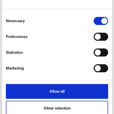
Consent
Necessary
2
Selection
Tagliate la pasta sfoglia nel verso
della lunghezza, in strisce larghe
ca. 1 cm
Preferences
Statistics
Marketing
Allow all
Allow selection