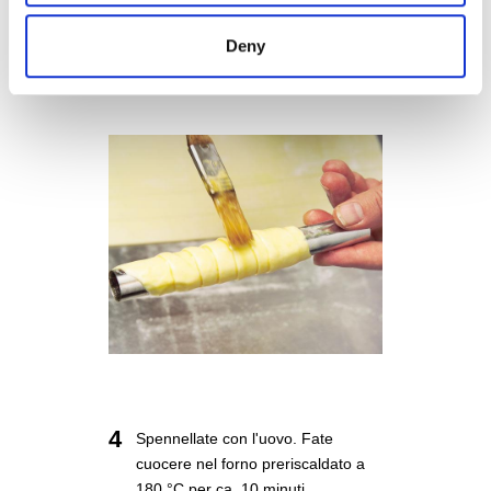
3
Arrotolate le strisce sui cilindri per
Deny
cannoli, sovrapponendo
leggermente i lembi di pasta
4
Spennellate con l'uovo. Fate
cuocere nel forno preriscaldato a
180 °C per ca. 10 minuti.