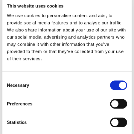
This website uses cookies
We use cookies to personalise content and ads, to
10 g
pomodorini secchi sott’olio
provide social media features and to analyse our traffic.
We also share information about your use of our site with
100 g
di spianata calabrese
our social media, advertising and analytics partners who
may combine it with other information that you’ve
provided to them or that they’ve collected from your use
Granella di pistacchio q.b.
of their services.
Preparazione
Consent
Necessary
Selection
1
Preriscaldare il forno a 220° se non
ventilato, 210° se ventilato.
Preferences
2
Impastare a mano e creare la
Statistics
forma circolare.