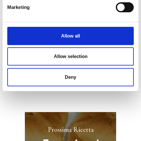
Marketing
3
Posizionare in forno nel ripiano
inferiore e cuocere per circa 14/ 17
minuti.
Allow all
4
Guarnire con la stracciatella, la
spianata e posizionare su ogni fetta
Allow selection
di salute un pomodoro secco,
spolverare con granella di nocciole.
Deny
Prossima Ricetta