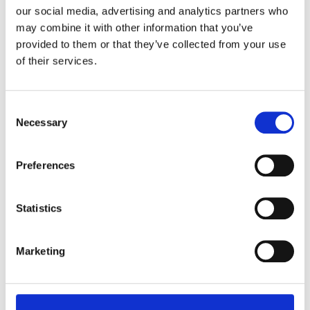
our social media, advertising and analytics partners who
may combine it with other information that you’ve
Preparazione
provided to them or that they’ve collected from your use
of their services.
1
Prendete 5 fette di pane e tagliate
la parte interna con un coppa pasta
della forma che preferite, io in
Consent
questo caso ho usato delle stelline
Necessary
Selection
e degli alberelli ma va bene tutto
Preferences
2
Lavate e tagliate le erbe
aromatiche
Statistics
3
Mettetele in una ciotolina con l’olio
Marketing
e spennellatele sulle fette di pane