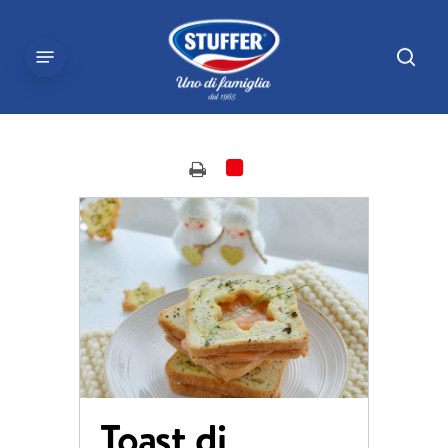
Skip
to
sear
Menu
main
content
Toast di