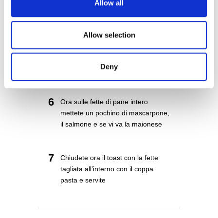
4
Adagiate il pane in una teglia da
Allow all
forno e cuocetele qualche minuto a
180 gradi
Allow selection
5
Prendete il mascarpone , uniteci il
Deny
sale il pepe e le erbette
6
Ora sulle fette di pane intero
mettete un pochino di mascarpone,
il salmone e se vi va la maionese
7
Chiudete ora il toast con la fette
tagliata all’interno con il coppa
pasta e servite