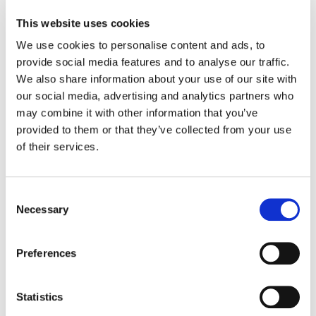
This website uses cookies
Succo e scorza di mezzo limone
We use cookies to personalise content and ads, to
(meglio se bio)
provide social media features and to analyse our traffic.
We also share information about your use of our site with
our social media, advertising and analytics partners who
2
cucchiai di olio evo
may combine it with other information that you’ve
provided to them or that they’ve collected from your use
pizzico di sale
of their services.
Hamburger vegetariani Stuffer
Consent
Necessary
Selection
Preparazione
Preferences
1
Inserire tutti gli ingredienti in un
mixer.
Statistics