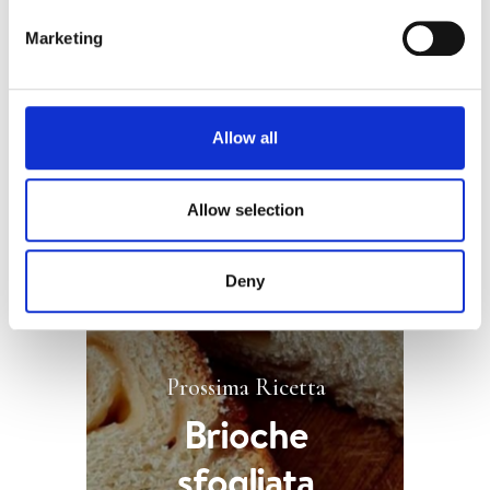
2
Frullare fino a consistenza
Marketing
desiderata.
3
Servire come salsa di
Allow all
accompagnamento per gli
hamburger vegetariani.
Allow selection
Deny
Prossima Ricetta
Brioche
sfogliata