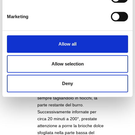
disponete la vostra brioche
sfogliata in una teglia affinché
mantenga la forma datagli.
Marketing
4
Se dovesse risultare troppo
morbida e difficile da gestire,
Allow all
potete porre le due parti del rotolo
formate in congelatore per qualche
minuto. Una volta fredde saranno
Allow selection
più facili da lavorare.
Deny
5
Prima di infornare aggiungete,
sempre tagliandolo in fiocchi, la
parte restante del burro.
Successivamente infornate per
circa 20 minuti a 200°, prestate
attenzione a porre la brioche dolce
sfogliata nella parte bassa del