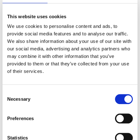
sovrapponendo di 2 cm i fogli di
impasto pronto.
This website uses cookies
We use cookies to personalise content and ads, to
2
A questo punto aggiungete la
provide social media features and to analyse our traffic.
marmellata prestando attenzione a
We also share information about your use of our site with
non spalmarla negli ultimi 5 cm di
our social media, advertising and analytics partners who
impasto. A questo punto
may combine it with other information that you’ve
aggiungete 30 g di burro,
provided to them or that they’ve collected from your use
ricavandone dei ''fiocchi'', e
of their services.
arrotolate il tutto.
Consent
3
Fatto ciò preriscaldate il forno a
Necessary
Selection
200° e tagliate a metà il vostro
rotolo, in questo modo ne vedrete
Preferences
l'interno. Infine intrecciate le due
porzioni di rotolo ottenute cercando
di dargli la forma che più preferite e
Statistics