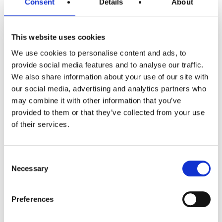
Consent
Details
About
mettere sul fondo della crostata.
This website uses cookies
3
Separate gli albumi dai tuorli e
We use cookies to personalise content and ads, to
montate i primi con 20 g di
zucchero a neve fermissima. In
provide social media features and to analyse our traffic.
un'altra terrina montate i tuorli con
We also share information about your use of our site with
con il restante zucchero.
our social media, advertising and analytics partners who
Successivamente unite ai tuorli
may combine it with other information that you’ve
montati la farina e la fecola
provided to them or that they’ve collected from your use
setacciate.
of their services.
4
Infine aggiungete gli albumi montati
Consent
a neve mescolando dal basso
Necessary
Selection
verso l'alto ed il lievito. Stendete
l'impasto su una teglia rettangolare
Preferences
rivestita da carta forno. Dovreste
ricavare da questa teglia una base