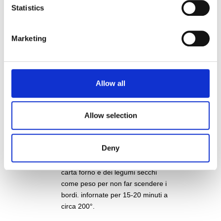
di pan di spagna da inserire nella
Statistics
vostra crostata.
Marketing
5
Di conseguenza, cercate una teglia
grande il giusto ma non
eccessivamente altrimenti il pan di
spagna verrà troppo basso. Infine
Allow all
infornate nel forno già caldo a 180°
per 15 minuti circa.
Allow selection
6
Una volta pronto il pan di spagna
Deny
infornate la crostata avendo cura di
aggiungere all'interno un foglio di
carta forno e dei legumi secchi
come peso per non far scendere i
bordi. infornate per 15-20 minuti a
circa 200°.