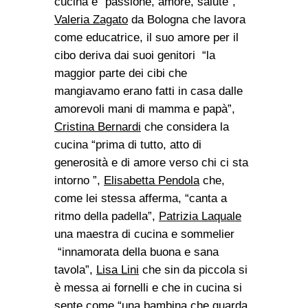
cucina è “passione, amore, salute”,
Valeria Zagato
da Bologna che lavora
come educatrice, il suo amore per il
cibo deriva dai suoi genitori “
la
maggior parte dei cibi che
mangiavamo erano fatti in casa dalle
amorevoli mani di mamma e papà
”,
Cristina Bernardi
che considera la
cucina “prima di tutto, atto di
generosità e di amore verso chi ci sta
intorno ”,
Elisabetta Pendola
che,
come lei stessa afferma, “canta a
ritmo della padella”,
Patrizia Laquale
una maestra di cucina e sommelier
“innamorata della buona e sana
tavola”,
Lisa Lini
che sin da piccola si
è messa ai fornelli e che in cucina si
sente come “una bambina che guarda