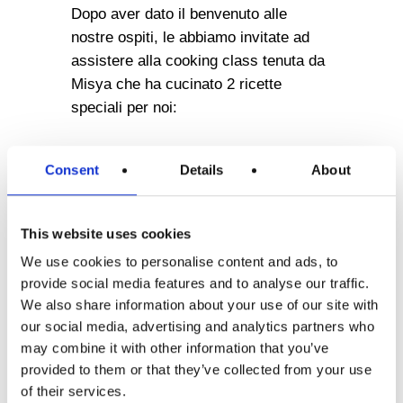
Dopo aver dato il benvenuto alle
nostre ospiti, le abbiamo invitate ad
assistere alla cooking class tenuta da
Misya che ha cucinato 2 ricette
speciali per noi:
Rose di pasta sfoglia con zucca
Consent
Details
About
e pancetta
: questa prima ricetta
ha come protagonista la pasta
sfoglia rettangolare Stuffer che
This website uses cookies
insieme alla pancetta, alla provola
We use cookies to personalise content and ads, to
e alla zucca grigliata danno vita ad
provide social media features and to analyse our traffic.
uno snack sfizioso e dal sapore
We also share information about your use of our site with
delicato (potete consultare la
our social media, advertising and analytics partners who
ricetta cliccando
qui
).
may combine it with other information that you’ve
Brioches con pasta per pizza e
provided to them or that they’ve collected from your use
cannella
: qui i riflettori si
of their services.