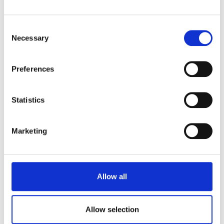
accendono sulla sfoglia per pizza
rettangolare Stuffer, le nostro
Consent
ospiti sono rimaste davvero
Necessary
Selection
sorprese da questo dolce
preparato con una base salata ed
Preferences
entusiaste, ovviamente, del
risultato (potete consultare la
ricetta cliccando
qui
).
Statistics
Misya ha sfornato questi piatti
Marketing
bellissimi e buonissimi, ottimi per uno
snack sfizioso o per una colazione
golosa, regalandoci una giornata
davvero unica e dal sapore familiare.
Allow all
Questo è stato il primo di molti altri
momenti che passeremo insieme in
Allow selection
cucina con Stuffer.