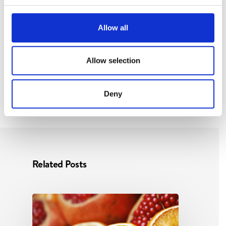
Per chi ama la
pizza
Allow all
croccante
Allow selection
Deny
Related Posts